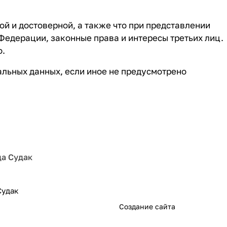
й и достоверной, а также что при представлении
едерации, законные права и интересы третьих лиц.
о.
альных данных, если иное не предусмотрено
да Судак
Судак
sudak.pro
Создание сайта