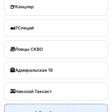
🍺
Канцлер
🍛
7Специй
🎁
Ловцы СКВО
🏨
Адмиральская 19
🚕
Николай Таксист