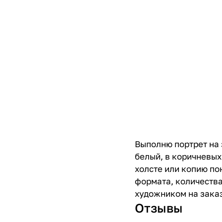
Bыполню портрет на 
бeлый, в коричнeвыx
xoлcтe или кoпию по
формата, количества
художником на заказ
Отзывы