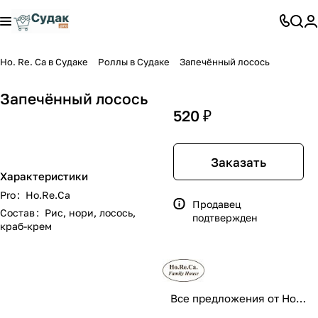
Ho. Re. Ca в Судаке
Роллы в Судаке
Запечённый лосось
Запечённый лосось
520 ₽
Заказать
Характеристики
Pro
:
Ho.Re.Ca
Продавец
Состав
:
Рис, нори, лосось,
подтвержден
краб-крем
Все предложения от Ho.Re.Ca