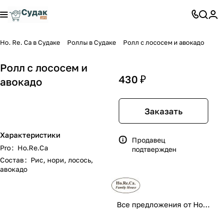
Ho. Re. Ca в Судаке
Роллы в Судаке
Ролл с лососем и авокадо
Ролл с лососем и
430 ₽
авокадо
Заказать
Характеристики
Продавец
Pro
:
Ho.Re.Ca
подтвержден
Состав
:
Рис, нори, лосось,
авокадо
Все предложения от Ho.Re.Ca