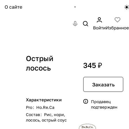
О сайте
Войти
Избранное
Острый
345 ₽
лосось
Заказать
Характеристики
Продавец
подтвержден
Pro
:
Ho.Re.Ca
Состав
:
Рис, нори,
лосось, острый соус