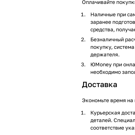
Оплачивайте покупки
Наличные при сам
заранее подгото
средства, получае
Безналичный расч
покупку, система
держателя.
ЮMoney при онлай
необходимо запо
Доставка
Экономьте время на 
Курьерская доста
деталей. Специал
соответствие ук