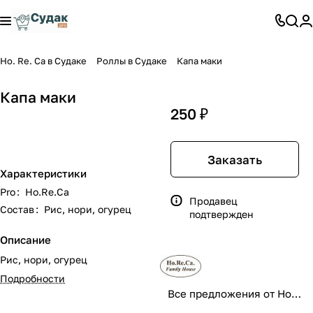
Ho. Re. Ca в Судаке
Роллы в Судаке
Капа маки
Капа маки
250 ₽
Заказать
Характеристики
Pro
:
Ho.Re.Ca
Продавец
Состав
:
Рис, нори, огурец
подтвержден
Описание
Рис, нори, огурец
Подробности
Все предложения от Ho.Re.Ca